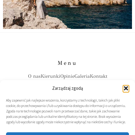
Menu
O nas
Kierunki
Opinie
Galeria
Kontakt
Zarządzaj zgodą
Kontakt
Aby zapewnić jak najlepsze wrażenia, korzystamy z technologii, takich jak pliki
cookie, do przechowywania i/lub uzyskiwania dostępu do informacji o urządzeniu.
+48726627692
Zgoda na te technologie pozwoli nam przetwarzać dane, takie jak zachowanie
podczas przeglądania lub unikalne identyfikatory na tej stronie. Brak wyrażenia
biuro@weselezagranica.pl
zgody lub wycofanie zgody może niekorzystnie wpłynąć na niektóre cechy i funkcje.