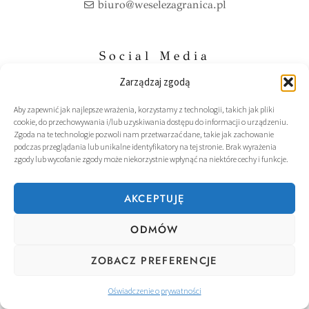
biuro@weselezagranica.pl
Social Media
Zarządzaj zgodą
F
I
a
n
c
s
Aby zapewnić jak najlepsze wrażenia, korzystamy z technologii, takich jak pliki
e
t
cookie, do przechowywania i/lub uzyskiwania dostępu do informacji o urządzeniu.
b
a
Zgoda na te technologie pozwoli nam przetwarzać dane, takie jak zachowanie
o
g
Polityka Prywatnosci
podczas przeglądania lub unikalne identyfikatory na tej stronie. Brak wyrażenia
o
r
zgody lub wycofanie zgody może niekorzystnie wpłynąć na niektóre cechy i funkcje.
k
a
m
AKCEPTUJĘ
ODMÓW
ZOBACZ PREFERENCJE
Oświadczenie o prywatności