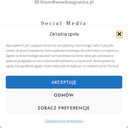
biuro@weselezagranica.pl
Social Media
Zarządzaj zgodą
F
I
a
n
c
s
Aby zapewnić jak najlepsze wrażenia, korzystamy z technologii, takich jak pliki
e
t
cookie, do przechowywania i/lub uzyskiwania dostępu do informacji o urządzeniu.
b
a
Zgoda na te technologie pozwoli nam przetwarzać dane, takie jak zachowanie
o
g
Polityka Prywatnosci
podczas przeglądania lub unikalne identyfikatory na tej stronie. Brak wyrażenia
o
r
zgody lub wycofanie zgody może niekorzystnie wpłynąć na niektóre cechy i funkcje.
k
a
m
AKCEPTUJĘ
ODMÓW
ZOBACZ PREFERENCJE
Oświadczenie o prywatności