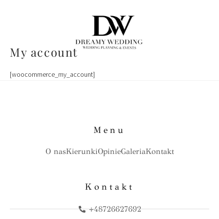
Przejdź
do
treści
My account
[woocommerce_my_account]
Menu
O nas
Kierunki
Opinie
Galeria
Kontakt
Kontakt
+48726627692