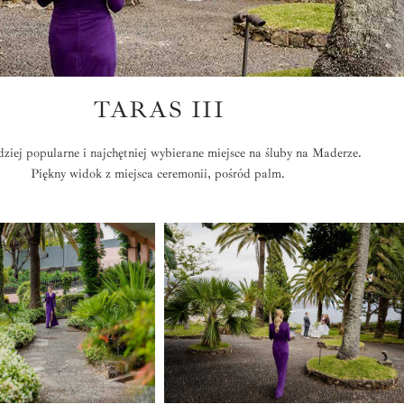
TARAS III
ziej popularne i najchętniej wybierane miejsce na śluby na Maderze.
Piękny widok z miejsca ceremonii, pośród palm.