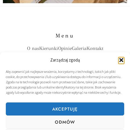
Menu
O nas
Kierunki
Opinie
Galeria
Kontakt
Zarządzaj zgodą
Kontakt
Aby zapewnić jak najlepsze wrażenia, korzystamy z technologii, takich jak pliki
cookie, do przechowywania i/lub uzyskiwania dostępu do informacji o urządzeniu.
+48726627692
Zgoda na te technologie pozwoli nam przetwarzać dane, takie jak zachowanie
podczas przeglądania lub unikalne identyfikatory na tej stronie. Brak wyrażenia
biuro@weselezagranica.pl
zgody lub wycofanie zgody może niekorzystnie wpłynąć na niektóre cechy i funkcje.
AKCEPTUJĘ
Social Media
ODMÓW
F
I
a
n