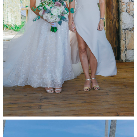
و
ت
ی
و
ب
خ
ر
ی
د
ل
ا
ی
ک
ا
ی
ن
س
ت
ا