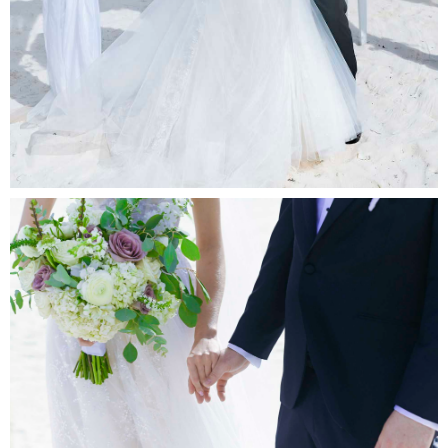
و
ر
و
ا
ق
ع
ی
ا
ی
ن
س
ت
ا
گ
ر
ا
م
خ
ر
ی