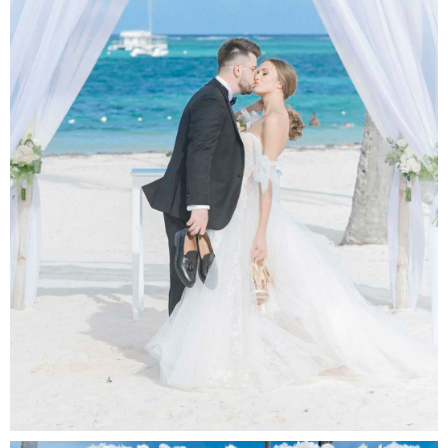
ا
ی
ک
ا
ی
ن
س
ت
ا
گ
ر
ا
م
خ
ر
ی
د
و
ی