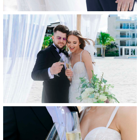
د
ف
ا
ل
و
و
ر
ب
ا
ک
ی
ف
ی
ت
ا
ی
ن
س
ت