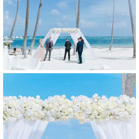
ل
و
و
ر
ا
ی
ر
ا
ن
ی
و
ا
ق
ع
ی
خ
ر
ی
د
ل