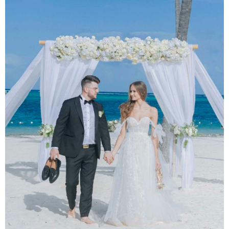
گ
ر
ا
م
خ
ر
ی
د
ب
ا
ز
د
ی
د
ا
ی
ن
س
ت
ا