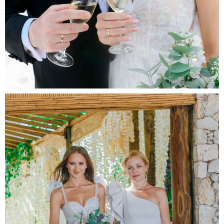
ا
گ
ر
ا
م
خ
ر
ی
د
س
ا
ب
س
ک
ر
ا
ی
ب
ر
ی