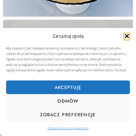
Zarządzaj zgodą
Aby zapewnić jak najlepsze wrażenia, korzystamy z technologii, takich jak pliki
cookie, do przechowywania i/lub uzyskiwania dostępu do informacji o urządzeniu.
Zgoda na te technologie pozwoli nam przetwarzać dane, takie jak zachowanie
podczas przeglądania lub unikalne identyfikatory na tej stronie. Brak wyrażenia
zgody lub wycofanie zgody może niekorzystnie wpłynąć na niektóre cechy i funkcje.
AKCEPTUJĘ
ODMÓW
ZOBACZ PREFERENCJE
Oświadczenie o prywatności