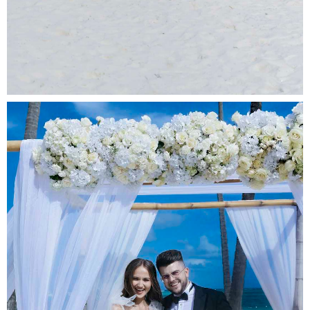
گ
ر
ا
م