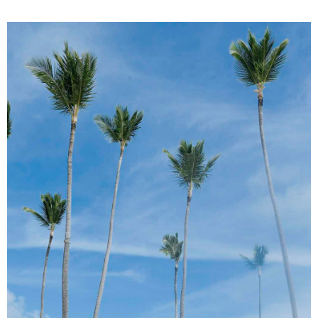
D
i
g
i
-
f
o
l
l
o
w
e
r
خ
ر
ی
د
ف
ا