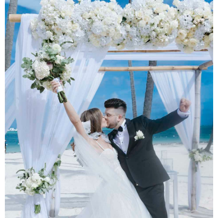
و
ا
ی
ن
س
ت
ا
گ
ر
ا
م
خ
ر
ی
د
ف
ا
ل
و